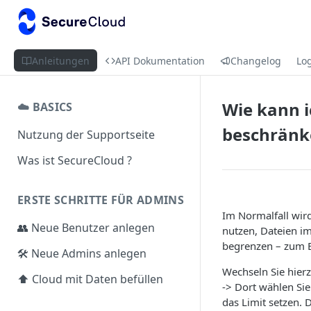
Anleitungen
API Dokumentation
Changelog
Lo
Wie kann i
☁️ BASICS
beschränk
Nutzung der Supportseite
Was ist SecureCloud ?
ERSTE SCHRITTE FÜR ADMINS
Im Normalfall wir
👥 Neue Benutzer anlegen
nutzen, Dateien i
begrenzen – zum B
🛠️ Neue Admins anlegen
Wechseln Sie hierz
⬆️ Cloud mit Daten befüllen
-> Dort wählen Sie
das Limit setzen. 