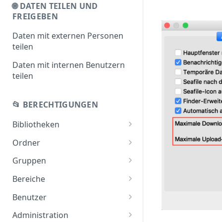
🌐 DATEN TEILEN UND
FREIGEBEN
Daten mit externen Personen
teilen
Daten mit internen Benutzern
teilen
📂 BERECHTIGUNGEN
Bibliotheken
Bibliotheken teilen
Ordner
Bibliotheken anlegen
Ordner teilen
Gruppen
Bibliotheken übertragen
Gruppe anlegen
Bereiche
Gruppen teilen
Bereiche anlegen
Benutzer
Benutzerrollen
Administration