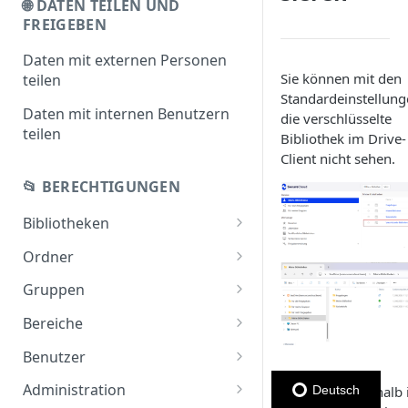
🌐 DATEN TEILEN UND
FREIGEBEN
Daten mit externen Personen
Sie können mit den
teilen
Standardeinstellun
Daten mit internen Benutzern
die verschlüsselte
teilen
Bibliothek im Drive-
Client nicht sehen.
📂 BERECHTIGUNGEN
Bibliotheken
Bibliotheken teilen
Ordner
Bibliotheken anlegen
Ordner teilen
Gruppen
Bibliotheken übertragen
Gruppe anlegen
Bereiche
Gruppen teilen
Bereiche anlegen
Benutzer
Benutzerrollen
Administration
Deutsch
Wählen Sie deshalb 