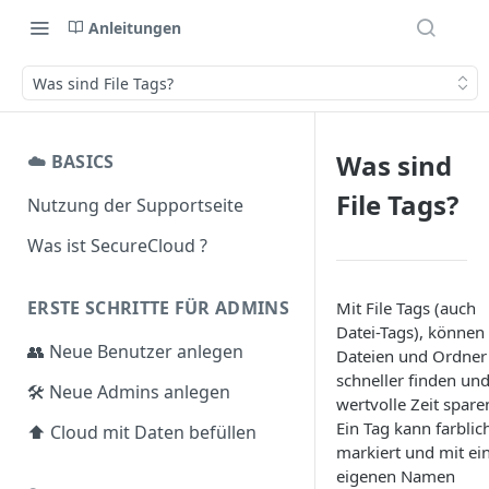
Anleitungen
Was sind File Tags?
Was sind
☁️ BASICS
File Tags?
Nutzung der Supportseite
Was ist SecureCloud ?
ERSTE SCHRITTE FÜR ADMINS
Mit File Tags (auch
Datei-Tags), können 
👥 Neue Benutzer anlegen
Dateien und Ordner
schneller finden un
🛠️ Neue Admins anlegen
wertvolle Zeit spare
Ein Tag kann farblic
⬆️ Cloud mit Daten befüllen
markiert und mit e
eigenen Namen