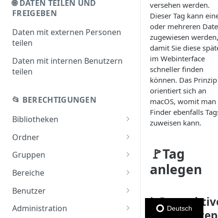
🌐 DATEN TEILEN UND
versehen werden.
FREIGEBEN
Dieser Tag kann ei
oder mehreren Date
Daten mit externen Personen
zugewiesen werden
teilen
damit Sie diese spät
im Webinterface
Daten mit internen Benutzern
schneller finden
teilen
können. Das Prinzip
orientiert sich an
📂 BERECHTIGUNGEN
macOS, womit man
Finder ebenfalls Tag
Bibliotheken
zuweisen kann.
Bibliotheken teilen
Ordner
🚩Tag
Bibliotheken anlegen
Ordner teilen
Gruppen
anlegen
Bibliotheken übertragen
Gruppe anlegen
Bereiche
Gruppen teilen
Bereiche anlegen
Benutzer
▶️Interaktiv
Benutzerrollen
Administration
Deutsch
Step-by-Step