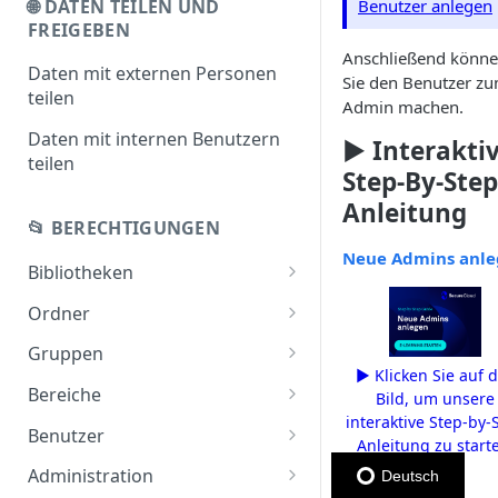
🌐 DATEN TEILEN UND
Benutzer anlegen
FREIGEBEN
Anschließend könn
Daten mit externen Personen
Sie den Benutzer z
teilen
Admin machen.
Daten mit internen Benutzern
▶️ Interakti
teilen
Step-By-Step
Anleitung
📂 BERECHTIGUNGEN
Neue Admins anl
Bibliotheken
Bibliotheken teilen
Ordner
Bibliotheken anlegen
Ordner teilen
Gruppen
▶️ Klicken Sie auf 
Bibliotheken übertragen
Gruppe anlegen
Bereiche
Bild, um unsere
interaktive Step-by-
Gruppen teilen
Bereiche anlegen
Benutzer
Anleitung zu start
Benutzerrollen
Administration
Deutsch